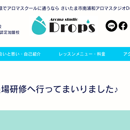
県でアロマスクールに通うなら さいたま市南浦和アロマスタジオDro
校
会認定加盟校
会いと思い・自己紹介
レッスンメニュー・料金
ア
農場研修へ行ってまいりました♪