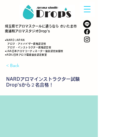
埼玉県でアロマスクールに通うなら さいたま市
南浦和アロマスタジオDrop's
●NARD JAPAN
アロマ・アドバイザー資格認定校
アロマ・インストラクター資格認定校
●JAA日本アロマコーディネーター協会認定加盟校
●AEAJ日本アロマ環境協会認定教室
< Back
NARDアロマインストラクター試験
Drop'sから２名合格！